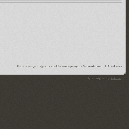
Наша команда
•
Удалить cookies конференции
•
Часовой пояс: UTC + 4 часа
Style designed by
Artodia
.