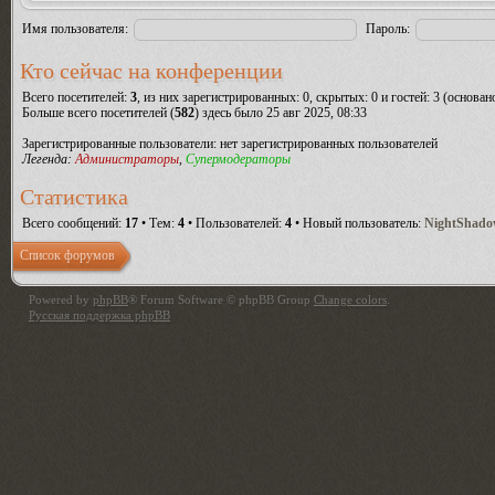
Имя пользователя:
Пароль:
Кто сейчас на конференции
Всего посетителей:
3
, из них зарегистрированных: 0, скрытых: 0 и гостей: 3 (основа
Больше всего посетителей (
582
) здесь было 25 авг 2025, 08:33
Зарегистрированные пользователи: нет зарегистрированных пользователей
Легенда:
Администраторы
,
Супермодераторы
Статистика
Всего сообщений:
17
• Тем:
4
• Пользователей:
4
• Новый пользователь:
NightShad
Список форумов
Powered by
phpBB
® Forum Software © phpBB Group
Change colors
.
Русская поддержка phpBB