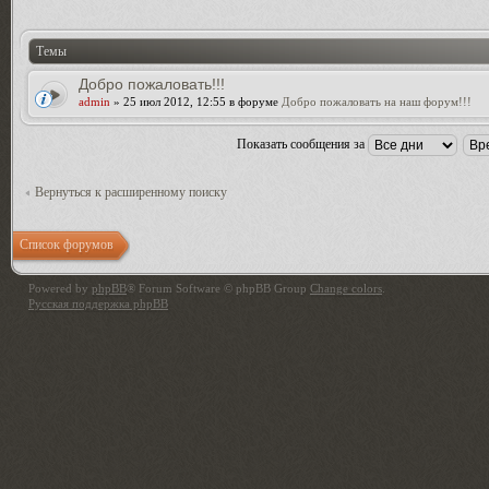
Темы
Добро пожаловать!!!
admin
» 25 июл 2012, 12:55 в форуме
Добро пожаловать на наш форум!!!
Показать сообщения за
Вернуться к расширенному поиску
Список форумов
Powered by
phpBB
® Forum Software © phpBB Group
Change colors
.
Русская поддержка phpBB