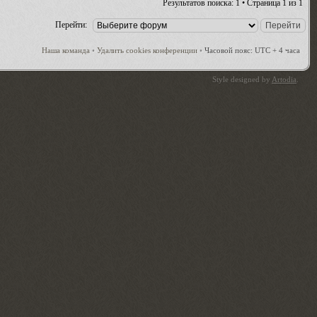
Результатов поиска: 1 • Страница
1
из
1
Перейти:
Наша команда
•
Удалить cookies конференции
•
Часовой пояс: UTC + 4 часа
Style designed by
Artodia
.