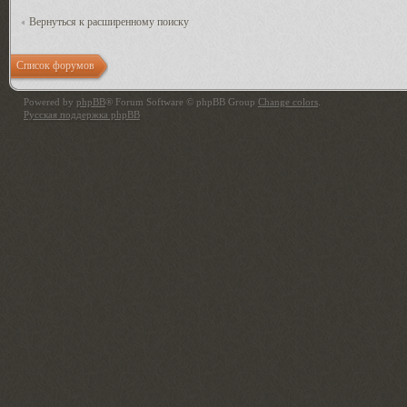
Вернуться к расширенному поиску
Список форумов
Powered by
phpBB
® Forum Software © phpBB Group
Change colors
.
Русская поддержка phpBB