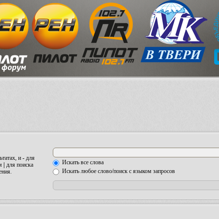
ьтатах, и
-
для
Искать все слова
ом
|
для поиска
Искать любое слово/поиск с языком запросов
ения.