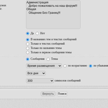
румах
е.
Да
Нет
В названиях тем и текстах сообщений
Только в текстах сообщений
Только по названию темы
Только в первом сообщении темы
Сообщения
Темы
по возрастанию
по убыван
символов сообщений