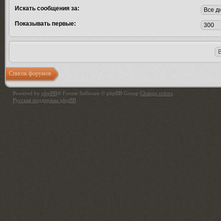
Искать сообщения за:
Показывать первые:
Список форумов
Powered by
phpBB
® Forum Software © phpBB Group
Change colors
.
Русская поддержка phpBB