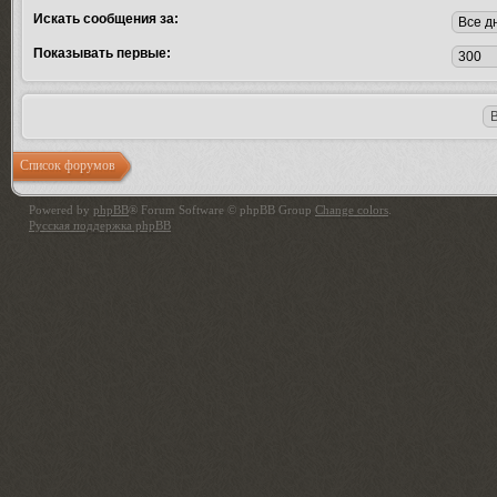
Искать сообщения за:
Показывать первые:
Список форумов
Powered by
phpBB
® Forum Software © phpBB Group
Change colors
.
Русская поддержка phpBB