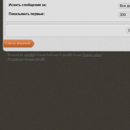
Искать сообщения за:
Показывать первые:
Список форумов
Powered by
phpBB
® Forum Software © phpBB Group
Change colors
.
Русская поддержка phpBB