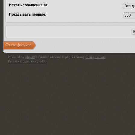
Искать сообщения за:
Показывать первые:
Список форумов
Powered by
phpBB
® Forum Software © phpBB Group
Change colors
.
Русская поддержка phpBB