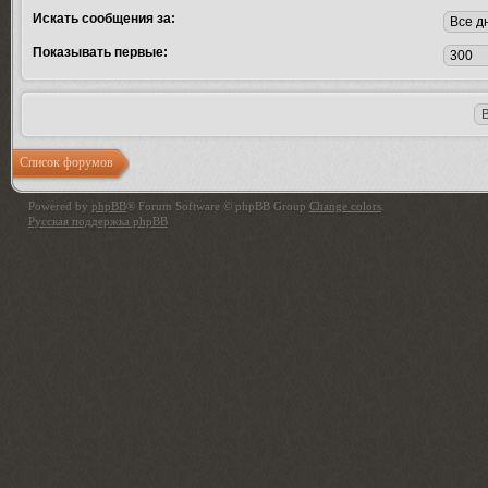
Искать сообщения за:
Показывать первые:
Список форумов
Powered by
phpBB
® Forum Software © phpBB Group
Change colors
.
Русская поддержка phpBB