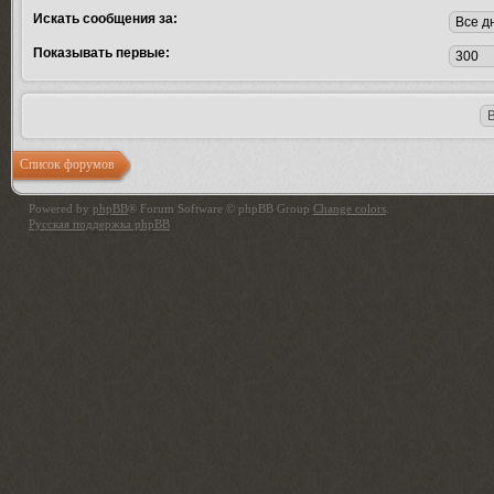
Искать сообщения за:
Показывать первые:
Список форумов
Powered by
phpBB
® Forum Software © phpBB Group
Change colors
.
Русская поддержка phpBB