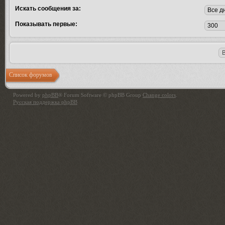
Искать сообщения за:
Показывать первые:
Список форумов
Powered by
phpBB
® Forum Software © phpBB Group
Change colors
.
Русская поддержка phpBB