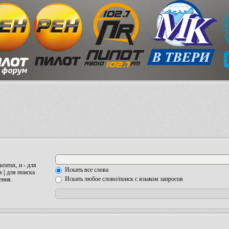
ьтатах, и
-
для
Искать все слова
ом
|
для поиска
Искать любое слово/поиск с языком запросов
ения.