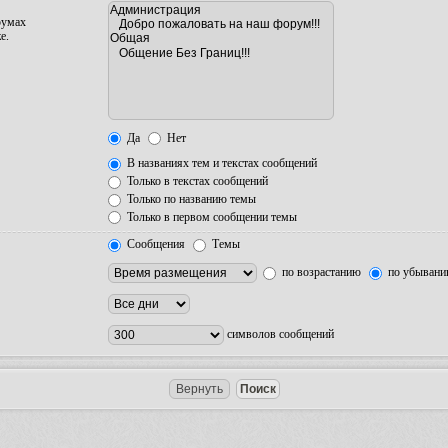
румах
е.
Да
Нет
В названиях тем и текстах сообщений
Только в текстах сообщений
Только по названию темы
Только в первом сообщении темы
Сообщения
Темы
по возрастанию
по убыван
символов сообщений