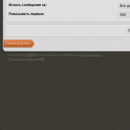
Искать сообщения за:
Показывать первые:
Список форумов
Powered by
phpBB
® Forum Software © phpBB Group
Change colors
.
Русская поддержка phpBB