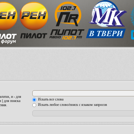
ьтатах, и
-
для
Искать все слова
ом
|
для поиска
Искать любое слово/поиск с языком запросов
ения.