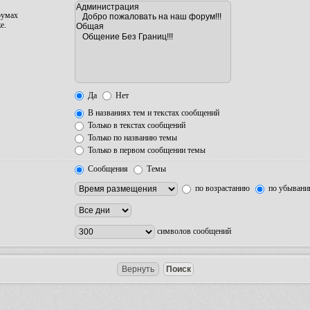
румах
е.
Да
Нет
В названиях тем и текстах сообщений
Только в текстах сообщений
Только по названию темы
Только в первом сообщении темы
Сообщения
Темы
по возрастанию
по убыван
символов сообщений