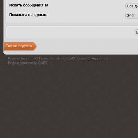
Искать сообщения за:
Показывать первые:
Список форумов
Powered by
phpBB
® Forum Software © phpBB Group
Change colors
.
Русская поддержка phpBB