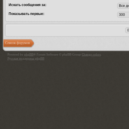
Искать сообщения за:
Показывать первые:
Список форумов
Powered by
phpBB
® Forum Software © phpBB Group
Change colors
.
Русская поддержка phpBB