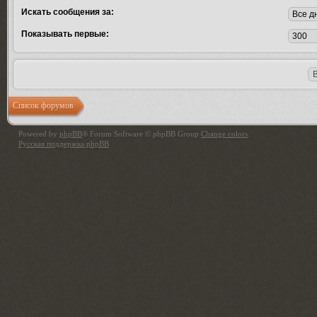
Искать сообщения за:
Показывать первые:
Список форумов
Powered by
phpBB
® Forum Software © phpBB Group
Change colors
.
Русская поддержка phpBB