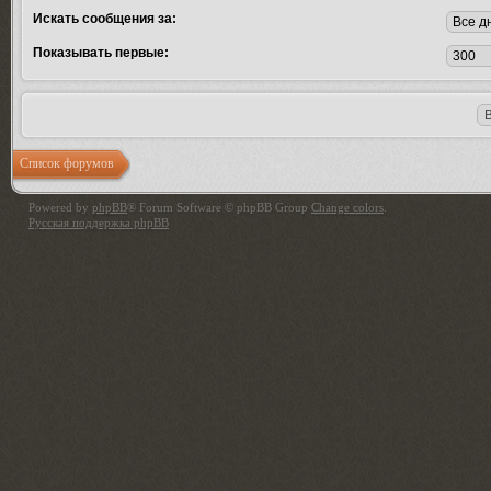
Искать сообщения за:
Показывать первые:
Список форумов
Powered by
phpBB
® Forum Software © phpBB Group
Change colors
.
Русская поддержка phpBB