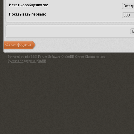
Искать сообщения за:
Показывать первые:
Список форумов
Powered by
phpBB
® Forum Software © phpBB Group
Change colors
.
Русская поддержка phpBB