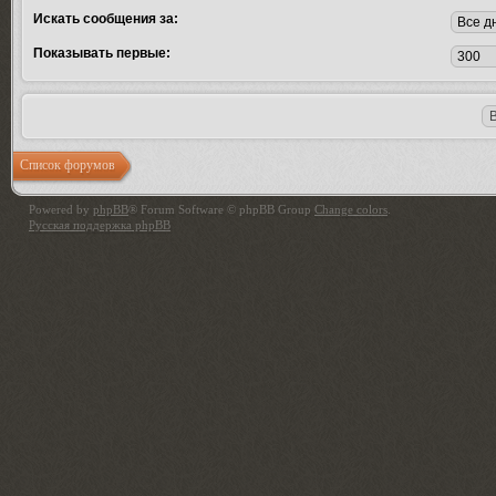
Искать сообщения за:
Показывать первые:
Список форумов
Powered by
phpBB
® Forum Software © phpBB Group
Change colors
.
Русская поддержка phpBB