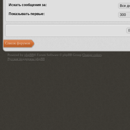
Искать сообщения за:
Показывать первые:
Список форумов
Powered by
phpBB
® Forum Software © phpBB Group
Change colors
.
Русская поддержка phpBB