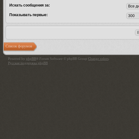
Искать сообщения за:
Показывать первые:
Список форумов
Powered by
phpBB
® Forum Software © phpBB Group
Change colors
.
Русская поддержка phpBB