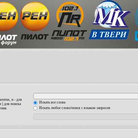
ьтатах, и
-
для
Искать все слова
ом
|
для поиска
Искать любое слово/поиск с языком запросов
ения.