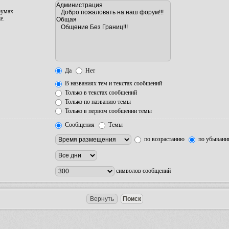
румах
е.
Да
Нет
В названиях тем и текстах сообщений
Только в текстах сообщений
Только по названию темы
Только в первом сообщении темы
Сообщения
Темы
по возрастанию
по убыван
символов сообщений