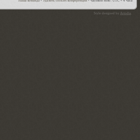
Наша команда
•
Удалить cookies конференции
•
Часовой пояс: UTC + 4 часа
Style designed by
Artodia
.