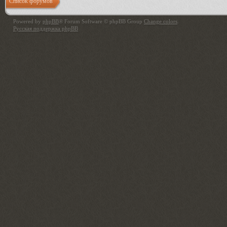
Список форумов
Powered by
phpBB
® Forum Software © phpBB Group
Change colors
.
Русская поддержка phpBB