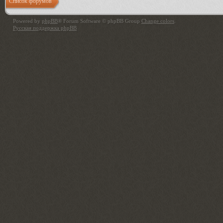
Список форумов
Powered by
phpBB
® Forum Software © phpBB Group
Change colors
.
Русская поддержка phpBB