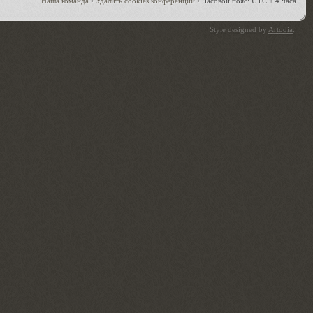
Наша команда
•
Удалить cookies конференции
•
Часовой пояс: UTC + 4 часа
Style designed by
Artodia
.