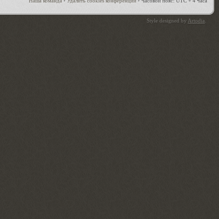
Наша команда
•
Удалить cookies конференции
•
Часовой пояс: UTC + 4 часа
Style designed by
Artodia
.