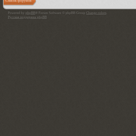
Список форумов
Powered by
phpBB
® Forum Software © phpBB Group
Change colors
.
Русская поддержка phpBB