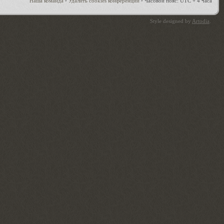
Наша команда
•
Удалить cookies конференции
•
Часовой пояс: UTC + 4 часа
Style designed by
Artodia
.