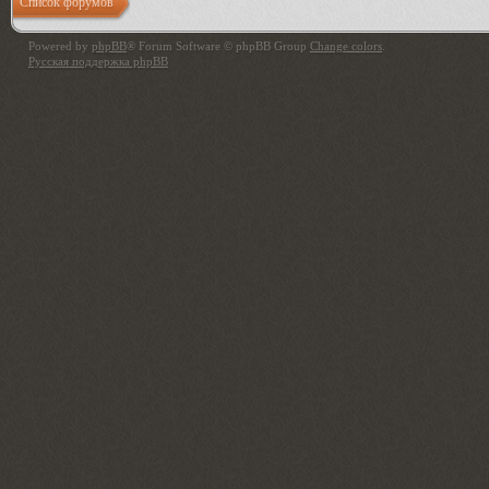
Список форумов
Powered by
phpBB
® Forum Software © phpBB Group
Change colors
.
Русская поддержка phpBB