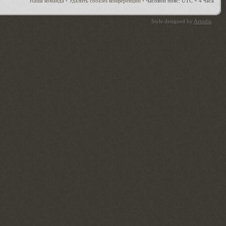
Наша команда
•
Удалить cookies конференции
•
Часовой пояс: UTC + 4 часа
Style designed by
Artodia
.