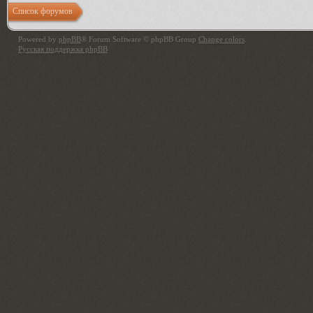
Список форумов
Powered by
phpBB
® Forum Software © phpBB Group
Change colors
.
Русская поддержка phpBB