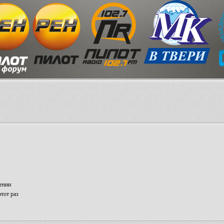
ении
тот раз