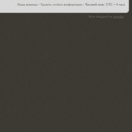
Наша команда
•
Удалить cookies конференции
•
Часовой пояс: UTC + 4 часа
Style designed by
Artodia
.