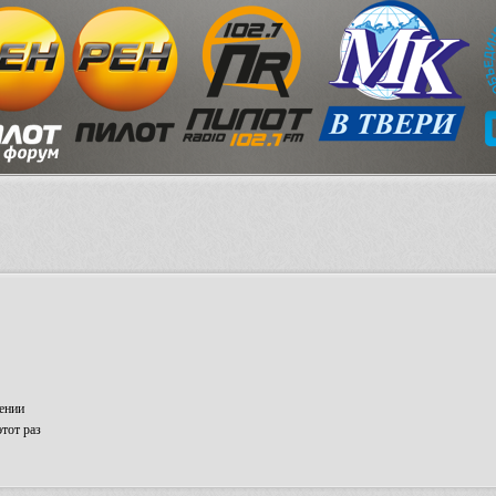
ении
тот раз