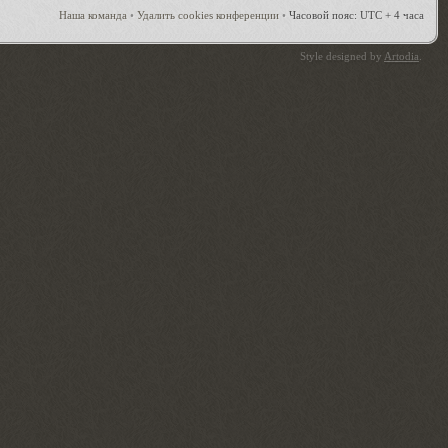
Наша команда
•
Удалить cookies конференции
•
Часовой пояс: UTC + 4 часа
Style designed by
Artodia
.