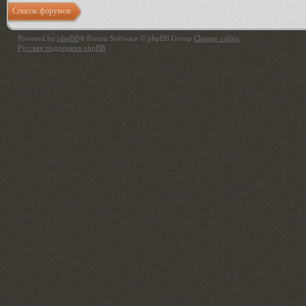
Список форумов
Powered by
phpBB
® Forum Software © phpBB Group
Change colors
.
Русская поддержка phpBB