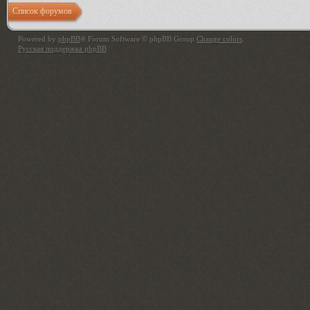
Список форумов
Powered by
phpBB
® Forum Software © phpBB Group
Change colors
.
Русская поддержка phpBB