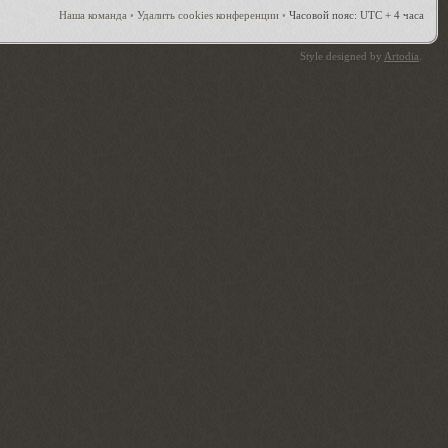
Наша команда
•
Удалить cookies конференции
•
Часовой пояс: UTC + 4 часа
Style designed by
Artodia
.