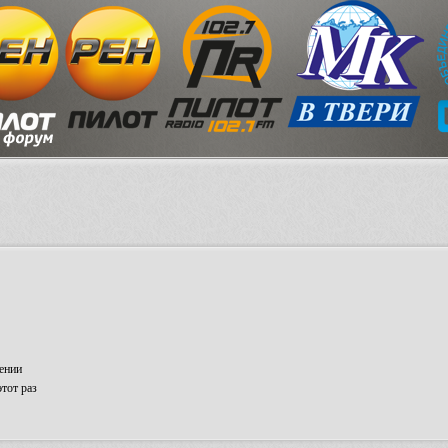
ении
тот раз