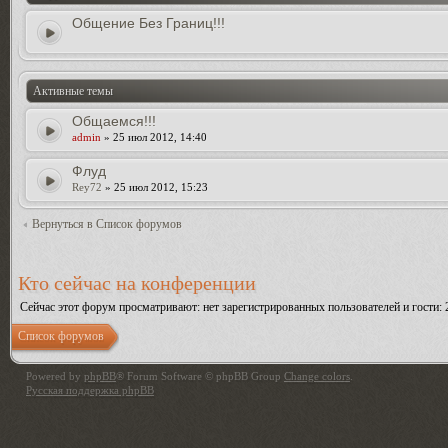
Общение Без Границ!!!
Активные темы
Общаемся!!!
admin
» 25 июл 2012, 14:40
Флуд
Rey72
» 25 июл 2012, 15:23
Вернуться в Список форумов
Кто сейчас на конференции
Сейчас этот форум просматривают: нет зарегистрированных пользователей и гости: 
Список форумов
Powered by
phpBB
® Forum Software © phpBB Group
Change colors
.
Русская поддержка phpBB