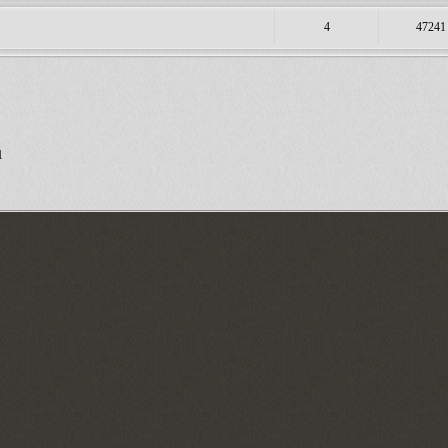
4
47241
1