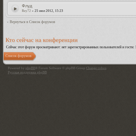
Флуд
Rey72
» 25 июл 2012, 15:23
Вернуться в Список форумов
Кто сейчас на конференции
Сейчас этот форум просматривают: нет зарегистрированных пользователей и гости: 
Список форумов
Powered by
phpBB
® Forum Software © phpBB Group
Change colors
.
Русская поддержка phpBB