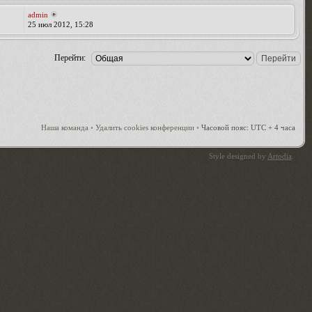
admin
25 июл 2012, 15:28
Перейти:
Наша команда
•
Удалить cookies конференции
•
Часовой пояс: UTC + 4 часа
Style designed by
Artodia
.