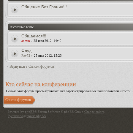
Общение Без Границ!!!
Активные темы
Общаемся!!!
admin
» 25 июл 2012, 14:40
Флуд
Rey72
» 25 июл 2012, 15:23
Вернуться в Список форумов
Кто сейчас на конференции
Сейчас этот форум просматривают: нет зарегистрированных пользователей и гости: 
Список форумов
Powered by
phpBB
® Forum Software © phpBB Group
Change colors
.
Русская поддержка phpBB