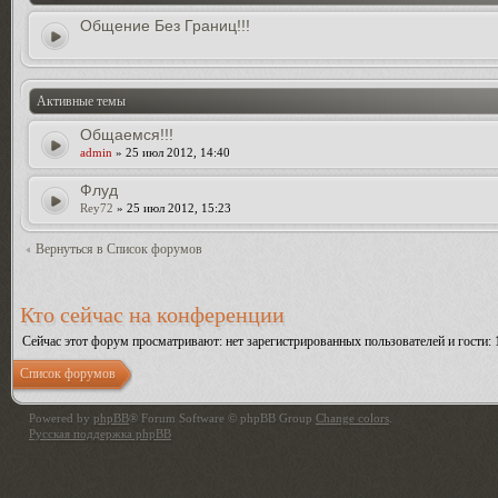
Общение Без Границ!!!
Активные темы
Общаемся!!!
admin
» 25 июл 2012, 14:40
Флуд
Rey72
» 25 июл 2012, 15:23
Вернуться в Список форумов
Кто сейчас на конференции
Сейчас этот форум просматривают: нет зарегистрированных пользователей и гости: 
Список форумов
Powered by
phpBB
® Forum Software © phpBB Group
Change colors
.
Русская поддержка phpBB