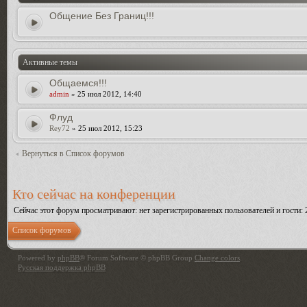
Общение Без Границ!!!
Активные темы
Общаемся!!!
admin
» 25 июл 2012, 14:40
Флуд
Rey72
» 25 июл 2012, 15:23
Вернуться в Список форумов
Кто сейчас на конференции
Сейчас этот форум просматривают: нет зарегистрированных пользователей и гости: 
Список форумов
Powered by
phpBB
® Forum Software © phpBB Group
Change colors
.
Русская поддержка phpBB