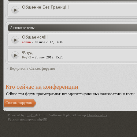
Общение Без Границ!!!
Активные темы
Общаемся!!!
admin
» 25 июл 2012, 14:40
Флуд
Rey72
» 25 июл 2012, 15:23
Вернуться в Список форумов
Кто сейчас на конференции
Сейчас этот форум просматривают: нет зарегистрированных пользователей и гости: 
Список форумов
Powered by
phpBB
® Forum Software © phpBB Group
Change colors
.
Русская поддержка phpBB