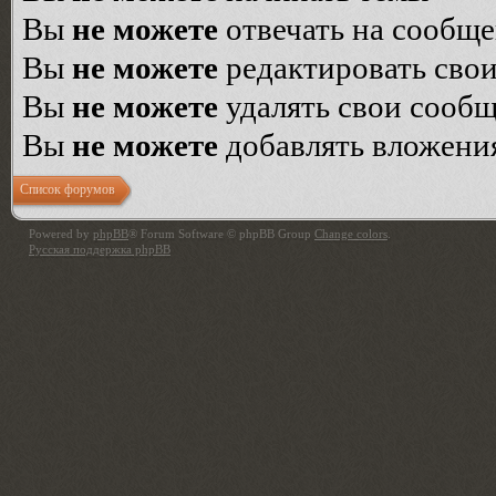
Вы
не можете
отвечать на сообщ
Вы
не можете
редактировать сво
Вы
не можете
удалять свои сооб
Вы
не можете
добавлять вложени
Список форумов
Powered by
phpBB
® Forum Software © phpBB Group
Change colors
.
Русская поддержка phpBB