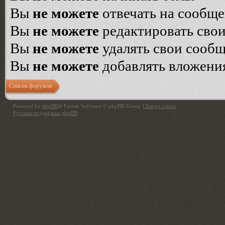
Вы
не можете
отвечать на сообщ
Вы
не можете
редактировать сво
Вы
не можете
удалять свои сооб
Вы
не можете
добавлять вложени
Список форумов
Powered by
phpBB
® Forum Software © phpBB Group
Change colors
.
Русская поддержка phpBB