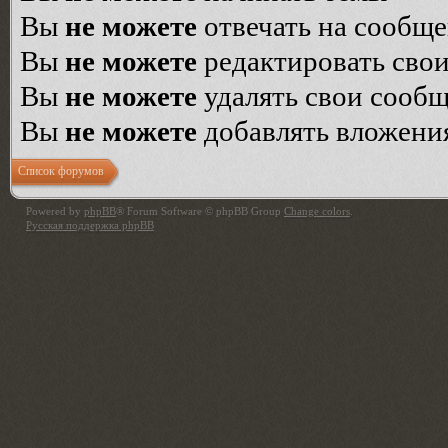
Вы
не можете
отвечать на сообщ
Вы
не можете
редактировать сво
Вы
не можете
удалять свои сооб
Вы
не можете
добавлять вложени
Список форумов
Powered by
phpBB
® Forum Software © phpBB Group
Change colors
.
Русская поддержка phpBB