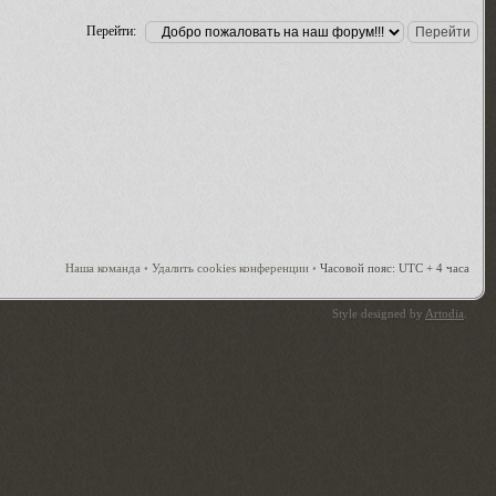
Перейти:
Наша команда
•
Удалить cookies конференции
•
Часовой пояс: UTC + 4 часа
Style designed by
Artodia
.