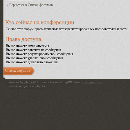
Вернуться в Список форумов
Кто сейчас на конференции
Сейчас этот форум просматривают: нет зарегистрированных пользователей и гости: 
Права доступа
Вы
не можете
начинать темы
Вы
не можете
отвечать на сообщения
Вы
не можете
редактировать свои сообщения
Вы
не можете
удалять свои сообщения
Вы
не можете
добавлять вложения
Список форумов
Powered by
phpBB
® Forum Software © phpBB Group
Change colors
.
Русская поддержка phpBB