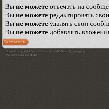
Вы
не можете
отвечать на сообщ
Вы
не можете
редактировать сво
Вы
не можете
удалять свои сооб
Вы
не можете
добавлять вложени
Список форумов
Powered by
phpBB
® Forum Software © phpBB Group
Change colors
.
Русская поддержка phpBB