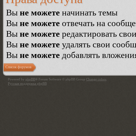
Вы
не можете
начинать темы
Вы
не можете
отвечать на сообщ
Вы
не можете
редактировать сво
Вы
не можете
удалять свои сооб
Вы
не можете
добавлять вложени
Список форумов
Powered by
phpBB
® Forum Software © phpBB Group
Change colors
.
Русская поддержка phpBB