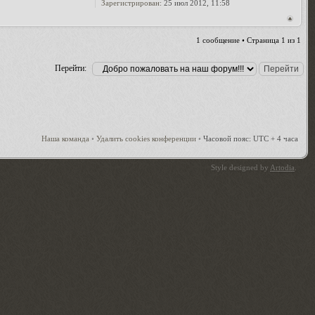
Зарегистрирован:
25 июл 2012, 11:58
1 сообщение • Страница
1
из
1
Перейти:
Наша команда
•
Удалить cookies конференции
•
Часовой пояс: UTC + 4 часа
Style designed by
Artodia
.