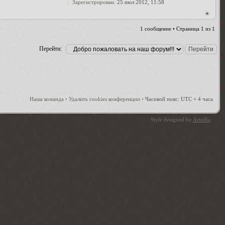
Зарегистрирован:
25 июл 2012, 11:58
1 сообщение • Страница
1
из
1
Перейти:
Наша команда
•
Удалить cookies конференции
•
Часовой пояс: UTC + 4 часа
Style designed by
Artodia
.