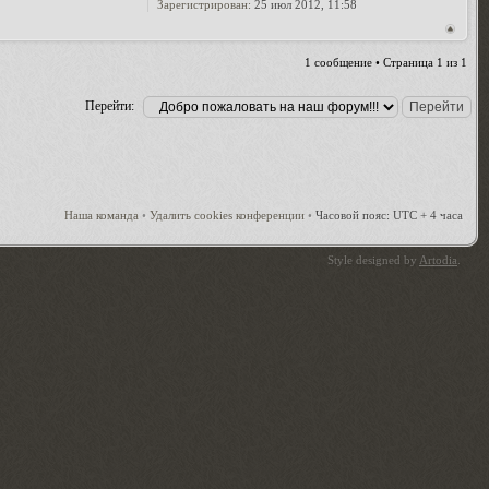
Зарегистрирован:
25 июл 2012, 11:58
1 сообщение • Страница
1
из
1
Перейти:
Наша команда
•
Удалить cookies конференции
•
Часовой пояс: UTC + 4 часа
Style designed by
Artodia
.