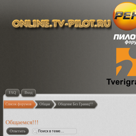
FAQ
Вход
Список форумов
Общая
Общение Без Границ!!!
Общаемся!!!
Ответить