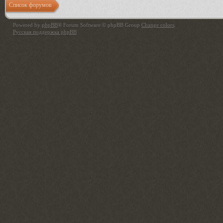
Список форумов
Powered by
phpBB
® Forum Software © phpBB Group
Change colors
.
Русская поддержка phpBB