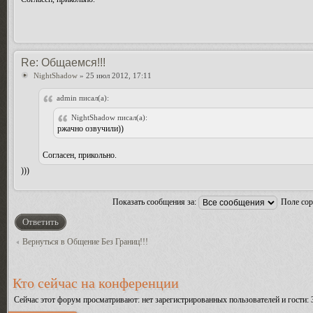
Re: Общаемся!!!
NightShadow
» 25 июл 2012, 17:11
admin писал(а):
NightShadow писал(а):
ржачно озвучили))
Согласен, прикольно.
)))
Показать сообщения за:
Поле со
Ответить
Вернуться в Общение Без Границ!!!
Кто сейчас на конференции
Сейчас этот форум просматривают: нет зарегистрированных пользователей и гости: 