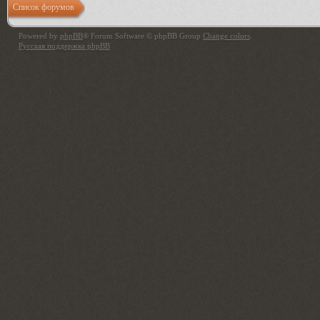
Список форумов
Powered by
phpBB
® Forum Software © phpBB Group
Change colors
.
Русская поддержка phpBB