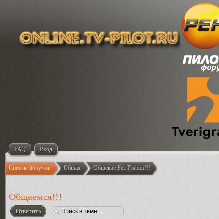
FAQ
Вход
Список форумов
Общая
Общение Без Границ!!!
Общаемся!!!
Ответить