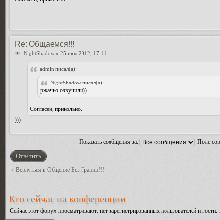
Re: Общаемся!!!
NightShadow
» 25 июл 2012, 17:11
admin писал(а):
NightShadow писал(а):
ржачно озвучили))
Согласен, прикольно.
)))
Показать сообщения за:
Поле со
Ответить
Вернуться в Общение Без Границ!!!
Кто сейчас на конференции
Сейчас этот форум просматривают: нет зарегистрированных пользователей и гости: 