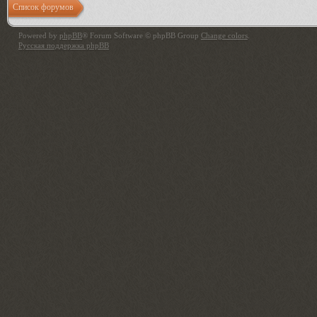
Список форумов
Powered by
phpBB
® Forum Software © phpBB Group
Change colors
.
Русская поддержка phpBB