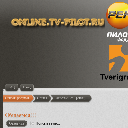
FAQ
Вход
Список форумов
Общая
Общение Без Границ!!!
Общаемся!!!
Ответить