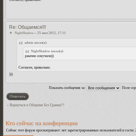
Re: Общаемся!!!
NightShadow
» 25 июл 2012, 17:11
admin писал(а):
NightShadow писал(а):
ржачно озвучили))
Согласен, прикольно.
)))
Показать сообщения за:
Поле со
Ответить
Вернуться в Общение Без Границ!!!
Кто сейчас на конференции
Сейчас этот форум просматривают: нет зарегистрированных пользователей и гости: 