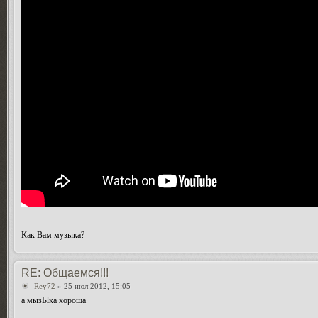
Как Вам музыка?
RE: Общаемся!!!
Rey72
» 25 июл 2012, 15:05
а мызЫка хороша