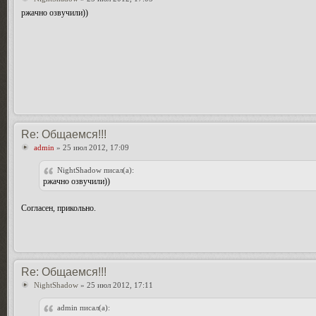
ржачно озвучили))
Re: Общаемся!!!
admin
» 25 июл 2012, 17:09
NightShadow писал(а):
ржачно озвучили))
Согласен, прикольно.
Re: Общаемся!!!
NightShadow
» 25 июл 2012, 17:11
admin писал(а):