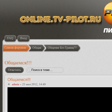
FAQ
Вход
Список форумов
Общая
Общение Без Границ!!!
Общаемся!!!
Ответить
Общаемся!!!
admin
» 25 июл 2012, 14:40